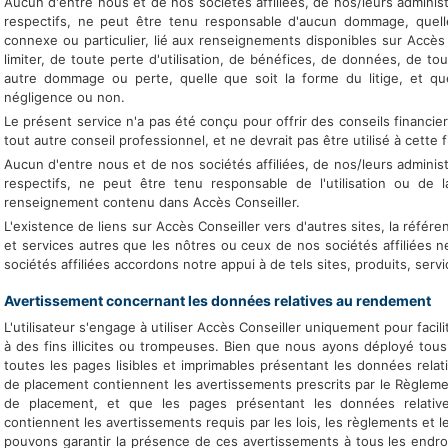
Aucun d'entre nous et de nos sociétés affiliées, de nos/leurs adminis
respectifs, ne peut être tenu responsable d'aucun dommage, quelle q
connexe ou particulier, lié aux renseignements disponibles sur Accès 
limiter, de toute perte d'utilisation, de bénéfices, de données, de tou
autre dommage ou perte, quelle que soit la forme du litige, et que
négligence ou non.
Le présent service n'a pas été conçu pour offrir des conseils financier
tout autre conseil professionnel, et ne devrait pas être utilisé à cette f
Aucun d'entre nous et de nos sociétés affiliées, de nos/leurs adminis
respectifs, ne peut être tenu responsable de l'utilisation ou de 
renseignement contenu dans Accès Conseiller.
L'existence de liens sur Accès Conseiller vers d'autres sites, la référ
et services autres que les nôtres ou ceux de nos sociétés affiliées
sociétés affiliées accordons notre appui à de tels sites, produits, serv
Avertissement concernant les données relatives au rendement
L'utilisateur s'engage à utiliser Accès Conseiller uniquement pour facil
à des fins illicites ou trompeuses. Bien que nous ayons déployé tous 
toutes les pages lisibles et imprimables présentant les données re
de placement contiennent les avertissements prescrits par le Règle
de placement, et que les pages présentant les données relativ
contiennent les avertissements requis par les lois, les règlements et l
pouvons garantir la présence de ces avertissements à tous les endro