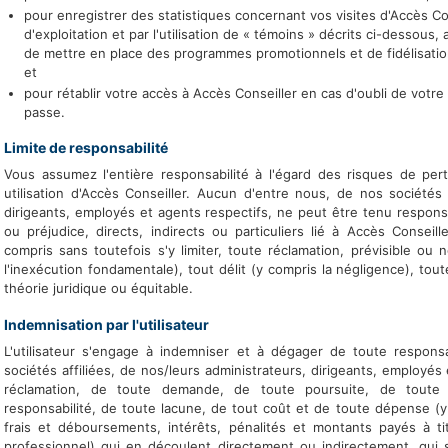
pour enregistrer des statistiques concernant vos visites d'Accès C
d'exploitation et par l'utilisation de « témoins » décrits ci-dessous, 
de mettre en place des programmes promotionnels et de fidélisation
et
pour rétablir votre accès à Accès Conseiller en cas d'oubli de votre
passe.
Limite de responsabilité
Vous assumez l'entière responsabilité à l'égard des risques de pe
utilisation d'Accès Conseiller. Aucun d'entre nous, de nos sociétés a
dirigeants, employés et agents respectifs, ne peut être tenu respo
ou préjudice, directs, indirects ou particuliers lié à Accès Conseiller
compris sans toutefois s'y limiter, toute réclamation, prévisible ou 
l'inexécution fondamentale), tout délit (y compris la négligence), tou
théorie juridique ou équitable.
Indemnisation par l'utilisateur
L'utilisateur s'engage à indemniser et à dégager de toute respons
sociétés affiliées, de nos/leurs administrateurs, dirigeants, employés 
réclamation, de toute demande, de toute poursuite, de tout
responsabilité, de toute lacune, de tout coût et de toute dépense (y 
frais et déboursements, intérêts, pénalités et montants payés à ti
professionnel) qui en découlent directement ou indirectement, qui 