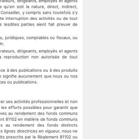
trateurs, dirigeants, employés et agents
u'en soit la nature, direct, indirect,
Conseiller, y compris sans toutefois s'y
te interruption des activités ou de tout
 lesdites parties aient fait preuve de
s, juridiques, comptables ou fiscaux, ou
in.
trateurs, dirigeants, employés et agents
la reproduction non autorisée de tout
ence à des publications ou à des produits
 ne signifie aucunement que nous ou nos
ices ou publications.
iter ses activités professionnelles et non
les efforts possibles pour garantir que
latives au rendement des fonds communs
ment 81102 en matière de fonds communs
es au rendement des fonds distincts
es lignes directrices en vigueur, nous ne
its prescrits par le Règlement 81102 ou